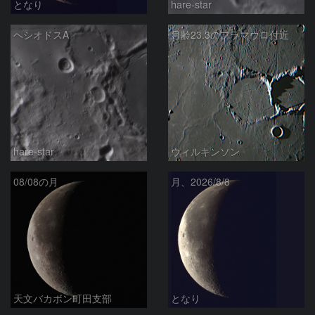
となり
hare-star
ヘシオドスA
月齢23.3のフラマウロ付近
hare-star
ウィルキンソン
08/08の月
月、2026/8/8
天文バカボン町田支部
となり