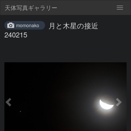
天体写真ギャラリー
Togg
navig
月と木星の接近
momonako
240215