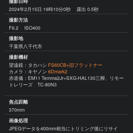
撮影日時
2024年2月15日 19時10分0秒
露出 0.5秒
撮影方法
F6.2 ISO400
撮影地
千葉県八千代市
撮影機材
望遠鏡：タカハシ
FS60CB+旧フラットナー
カメラ：キヤノン
6Dmark2
赤道儀：EM11 Temma2Jr+SXG-HAL130三脚、リモー
トレリーズ　TC-80N3

焦点距離
370mm
画像処理
JPEGデータを400mm相当にトリミング後にリサイ