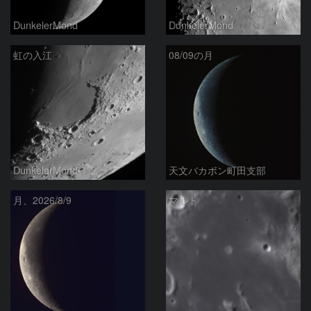
DunkelerMond
DunkelerMond
虹の入江
08/09の月
DunkelerMond
天文バカボン町田支部
月、2026/8/9
マルト