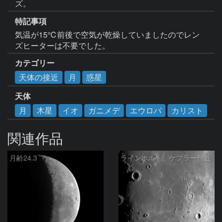
ズ。
特記事項
気温が15℃前後で空気が乾燥していましたのでレン
ズヒーターは不要でした。
カテゴリー
天体の接近
月
惑星
天体
月
木星
イオ
ガニメデ
エウロパ
カリスト
関連作品
月齢24.3
ラインホルト、ケプラー付近