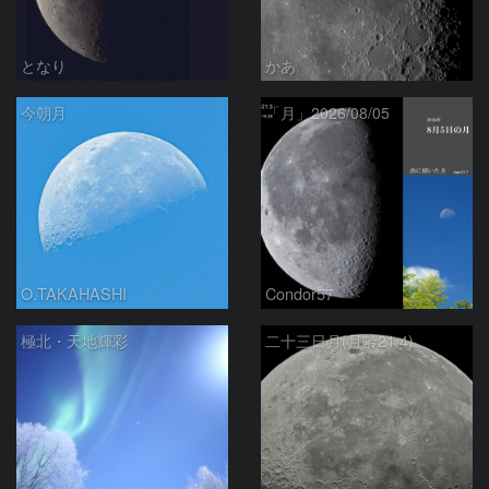
となり
かあ
今朝月
「月」2026/08/05
O.TAKAHASHI
Condor57
極北・天地輝彩
二十三日月(月齢21.4)