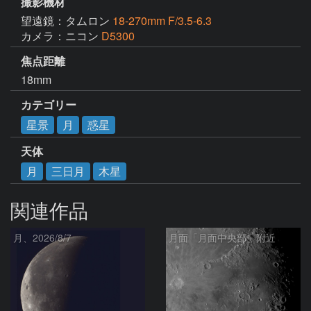
撮影機材
望遠鏡：タムロン
18-270mm F/3.5-6.3
カメラ：ニコン
D5300
焦点距離
18mm
カテゴリー
星景
月
惑星
天体
月
三日月
木星
関連作品
月、2026/8/7
月面「月面中央部」附近