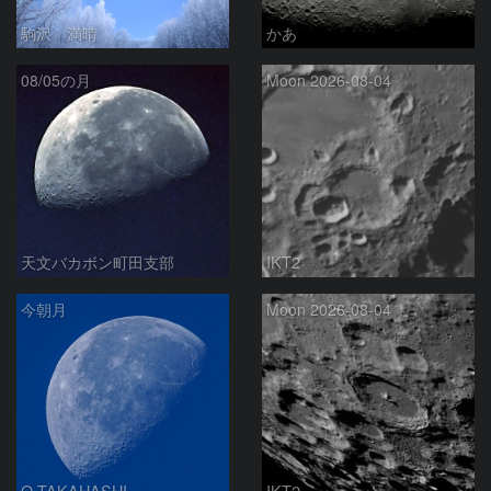
駒沢 満晴
かあ
08/05の月
Moon 2026-08-04
天文バカボン町田支部
IKT2
今朝月
Moon 2026-08-04
O.TAKAHASHI
IKT2