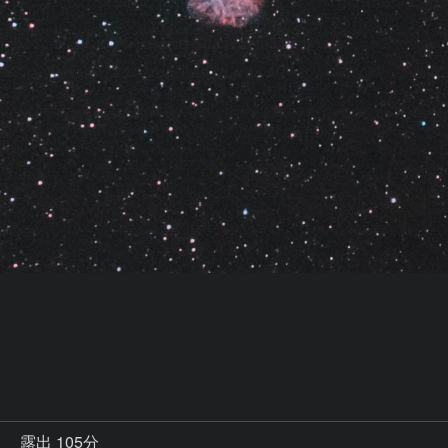
秒
露出 105分