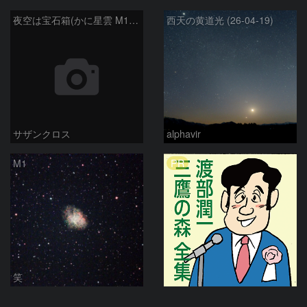
夜空は宝石箱(かに星雲 M1) Seestar50
西天の黄道光 (26-04-19)
サザンクロス
alphavir
PR
M1
笑