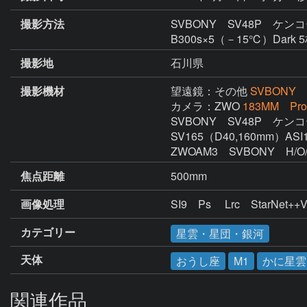
撮影方法
SVBONY SV48P ケンコー
B300s×5（－15℃）Dark
撮影地
石川県
撮影機材
望遠鏡：その他
SVBONY
カメラ：ZWO
183MM Pro
SVBONY　SV48P　ケンコ
SV165（D40,160mm）A
ZWOAM3　SVBONY　H/
焦点距離
500mm
画像処理
カテゴリー
星雲・星団・銀河
天体
おうし座
M1
かに星雲
関連作品