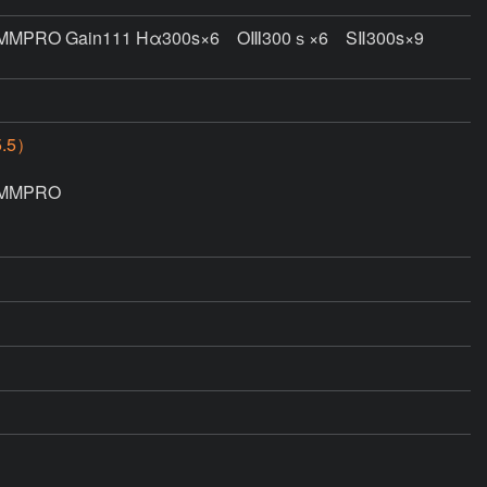
RO Gain111 Hα300s×6 OⅢ300ｓ×6 SⅡ300s×9
.5）
MPRO
