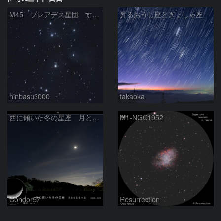
M45 プレアデス星団 すばる
昇るおうし座とぎょしゃ座
ninbasu3000
takaoka
西に傾いた冬の星座 月と金星＆木星
M1-NGC1952
Condor57
Resurrection