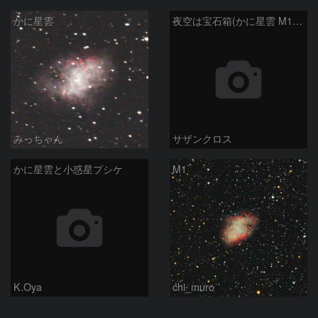
かに星雲
夜空は宝石箱(かに星雲 M1) Seestar50
みっちゃん
サザンクロス
かに星雲と小惑星プシケ
M1
K.Oya
chi_muro