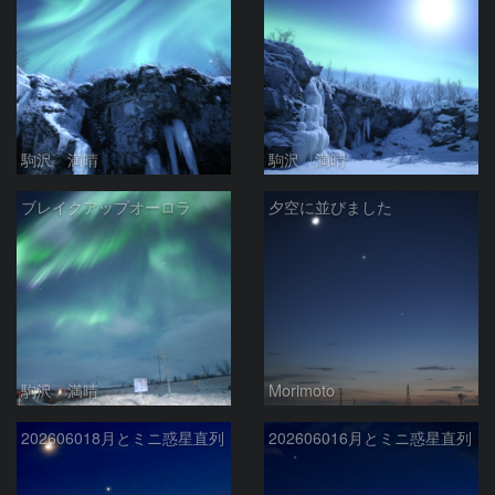
駒沢 満晴
駒沢 満晴
ブレイクアップオーロラ
夕空に並びました
駒沢 満晴
Morimoto
202606018月とミニ惑星直列
202606016月とミニ惑星直列