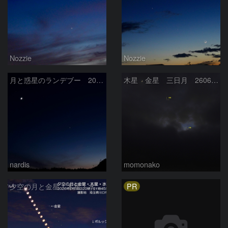
Nozzie
Nozzie
月と惑星のランデブー 2026/06/19
木星 金星 三日月 260618
nardis
momonako
PR
夕空の月と金星・木星・水星の接近 2026/6/18