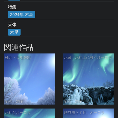
特集
2024年 木星
天体
木星
関連作品
極北・天地輝彩
氷瀑、氷柱上に舞うオーロラ
駒沢 満晴
駒沢 満晴
氷柱とオーロラ
峡谷照らす月、オーロラ