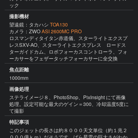
ック
撮影機材
望遠鏡：タカハシ
TOA130
カメラ：ZWO
ASI 2600MC PRO
ロスマンディタイタン赤道儀、スターライトエクスプ
レスSXV-AO、スターライトエクスプレス　ロードス
ターガイドカム、ロボフォーカスコントローラ、フォ
ーカサーをフェザータッチフォーカサーに全交換
焦点距離
1000mm
画像処理
ステライメージ８、PhotoShop、PixInsight にて画像
処理。設定可能な最大のゲイン＝300、冷却温度5度に
て撮影
特記事項
このジェットの長さは約８０００天文単位（約１兆２
０００億ｋｍ）だそうです。ばら星雲の巨大さがわか