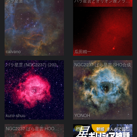
バラ星雲
バラ星雲とオリオン座ノラマ50mm
calvano
瓜田精一
バラ星雲 (NGC2237) (2026/02/15他2夜)
NGC2237 ばら星雲 SHO合成
kuro-shuu
YONOH
PR
NGC2237 ばら星雲 HOO合成