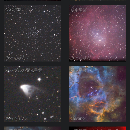
NGC2324
ばら星雲
みっちゃん
みっちゃん
ハッブルの変光星雲
バラ星雲
みっちゃん
calvano