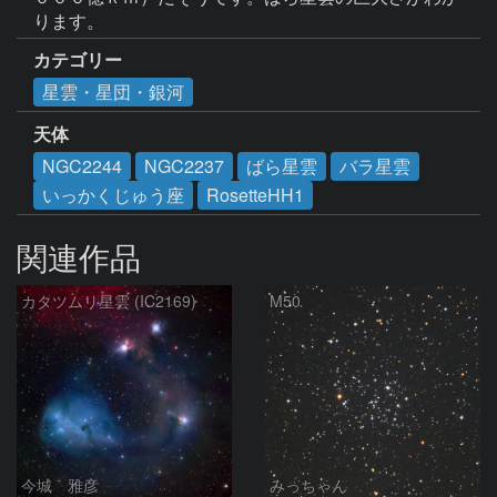
ります。
カテゴリー
星雲・星団・銀河
天体
NGC2244
NGC2237
ばら星雲
バラ星雲
いっかくじゅう座
RosetteHH1
関連作品
カタツムリ星雲 (IC2169)
M50
今城 雅彦
みっちゃん