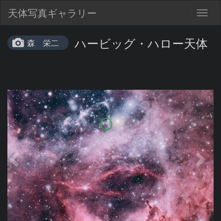
天体写真ギャラリー
Togg
navig
ハービッグ・ハロー天体
森 栄二