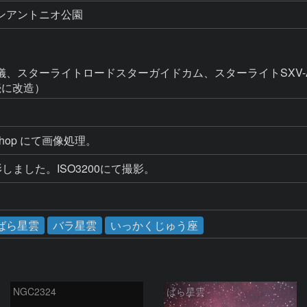
ンアントニオ公園
儀、スターライトロードスターガイドカム、スターライトSXV
接続に改造）
hop にて画像処理。
影しました。ISO3200にて撮影。
ばら星雲
バラ星雲
いっかくじゅう座
NGC2324
ばら星雲