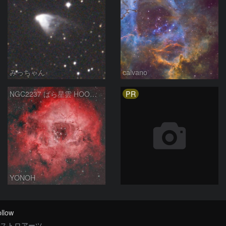
みっちゃん
calvano
PR
NGC2237 ばら星雲 HOO合成
YONOH
llow
ストロアーツ