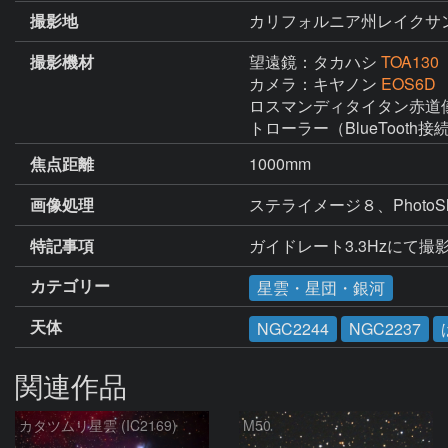
撮影地
カリフォルニア州レイクサ
撮影機材
望遠鏡：タカハシ
TOA130
カメラ：キヤノン
EOS6D
ロスマンディタイタン赤道
トローラー（BlueTooth
焦点距離
1000mm
画像処理
ステライメージ８、PhotoS
特記事項
ガイドレート3.3Hzにて撮
カテゴリー
星雲・星団・銀河
天体
NGC2244
NGC2237
関連作品
カタツムリ星雲 (IC2169)
M50