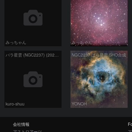
みっちゃん
みっちゃん
バラ星雲 (NGC2237) (2026/02/15他2夜)
NGC2237 ばら星雲 SHO合成
kuro-shuu
YONOH
会社情報
Fo
アストロアーツ
ア