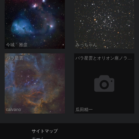
今城 雅彦
みっちゃん
バラ星雲
バラ星雲とオリオン座ノラマ50mm
calvano
瓜田精一
サイトマップ
ホーム