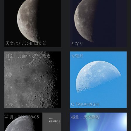
天文バカボン町田支部
となり
月面「月面中央部」附近
今朝月
かあ
O.TAKAHASHI
「月」2026/08/05
極北・天地輝彩