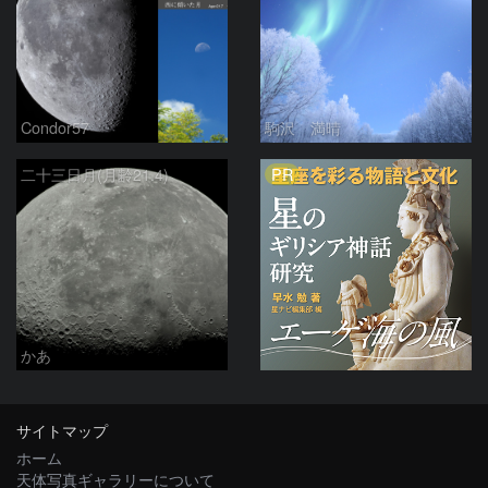
Condor57
駒沢 満晴
PR
二十三日月(月齢21.4)
かあ
サイトマップ
ホーム
天体写真ギャラリーについて