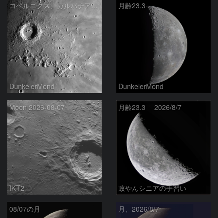
コペルニクス、カルパチア山脈付近
月齢23.3
DunkelerMond
DunkelerMond
Moon 2026-08-07
月齢23.3 2026/8/7
IKT2
政やんシニアの手習い
08/07の月
月、2026/8/7