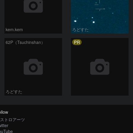
kem.kem
ろどすた
PR
62P（Tsuchinshan）
ろどすた
llow
ストロアーツ
itter
ouTube