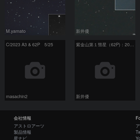
M.yamato
新井優
C/2023 A3 & 62P 5/25
紫金山第１彗星（62P)：2024/05/11
masachin2
新井優
会社情報
Fo
アストロアーツ
ア
製品情報
Tw
星ナビ
Y