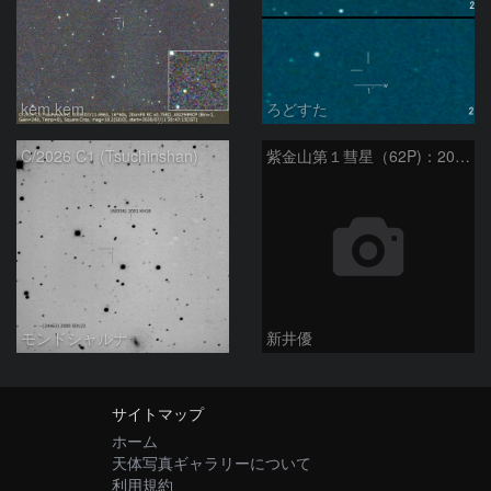
kem.kem
ろどすた
C/2026 C1 (Tsuchinshan)
紫金山第１彗星（62P)：2024/06/05
モンドシャルナ
新井優
サイトマップ
ホーム
天体写真ギャラリーについて
利用規約