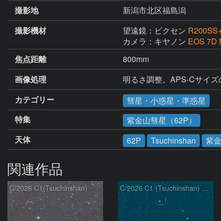
撮影地
新潟市北区福島潟
撮影機材
望遠鏡：ビクセン
R200SS+
カメラ：キヤノン
EOS 7D 
焦点距離
800mm
画像処理
明るさ調整。APS-Cサイズ
カテゴリー
彗星・小惑星・準惑星
特集
紫金山彗星（62P）
天体
62P
Tsuchinshan
紫
関連作品
C/2026 C1(Tsuchinshan)
C/2026 C1 (Tsuchinshan) の変化