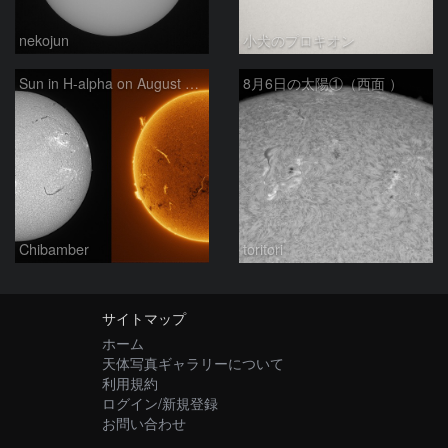
nekojun
小犬のプロキオン
Sun in H-alpha on August 6, 2026
8月6日の太陽①（西面 ）
Chibamber
toritori
サイトマップ
ホーム
天体写真ギャラリーについて
利用規約
ログイン/新規登録
お問い合わせ