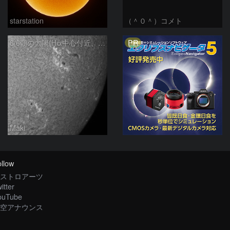
starstation
（＾０＾）コメト
PR
8/6朝の太陽(Hα中心付近、4498、4502付近)
Maki
llow
ストロアーツ
itter
ouTube
空アナウンス