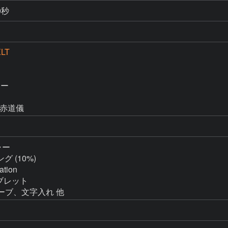
0秒
XLT
ー

2M赤道儀
ャー

グ (10%)

tion

ーブレット

ンカーブ、文字入れ 他