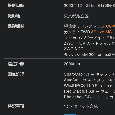
撮影日時
2023年12月26日 16時58分
撮影地
東京都足立区
撮影機材
望遠鏡：セレストロン
C8-
カメラ：ZWO
ASI 585MC
Tele Vue パワーメイト 2.5×

ZWO IR/UV カットフィルタ
ZWO ADC

タカハシ EM-200Temma
焦点距離
2000mm
画像処理
SharpCap 4.1 → キャプチ
AutoStakkert 4 → スタッキン
WinJUPOS 11.0.6 → De-rota
RegiStax 6.1.0.8 → ウェ
Photoshop CC → トー
特記事項
1分×40セット合成