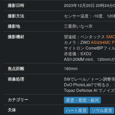
撮影日時
2023年12月20日 20時24分
撮影方法
センサー温度：-10度、120秒
撮影地
三重県いなべ市
撮影機材
望遠鏡：ペンタックス
SMC
カメラ：ZWO
ASI294MC P
サイトロン CometBPフィ
赤道儀：SXD2

ASI120MM mini、120
焦点距離
180mm
画像処理
SI9でレベル／トーン調整等
DxO PhotoLab7で明
Topaz DeNoise AI でノ
カテゴリー
星雲・星団・銀河
天体
ハート星雲
ソウル星雲