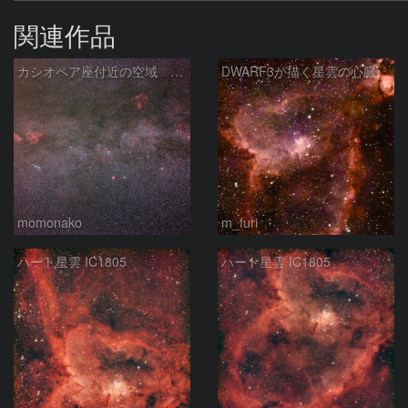
関連作品
カシオペア座付近の空域 260720
DWARF3が描く星雲の心臓
momonako
m_furi
ハート星雲 IC1805
ハート星雲 IC1805