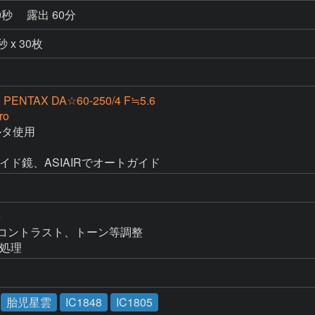
0秒
露出 60分
 x 30枚
 PENTAX DA☆60-250/4 F≒5.6
ro
ルタ使用

mmガイド鏡、ASIAIRでオートガイド


るさ、コントラスト、トーン等調整

イズ処理
胎児星雲
IC1848
IC1805