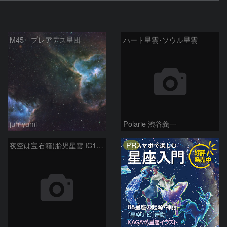
M45 プレアデス星団
ハート星雲･ソウル星雲
jun-yumi
Polarie 渋谷義一
PR
夜空は宝石箱(胎児星雲 IC1848) Seestar50