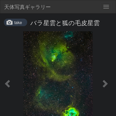
天体写真ギャラリー
Togg
navig
バラ星雲と狐の毛皮星雲
take