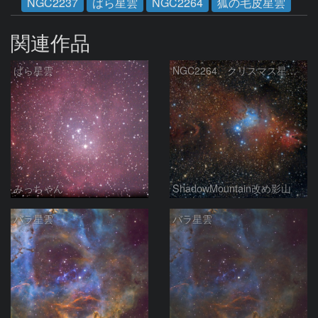
NGC2237
ばら星雲
NGC2264
狐の毛皮星雲
関連作品
ばら星雲
NGC2264 クリスマス星団等
みっちゃん
ShadowMountain改め影山
バラ星雲
バラ星雲