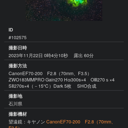
ID
#102575
撮影日時
2023年11月22日 0時4分10秒
露出 60分
撮影方法
CanonEF70-200 F2.8（70mm、F3.5）
ZWO183MMPRO Gain270 Hα300s×4 OⅢ270ｓ×4
SⅡ270s×4（－15℃）Dark 5枚 SHO合成
撮影地
石川県
撮影機材
望遠鏡：キヤノン
CanonEF70-200 F2.8（70mm、
F3.5）