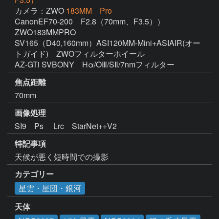
カメラ：ZWO
183MM Pro
CanonEF70-200　F2.8（70mm、F3.5））　
ZWO183MMPRO

SV165（D40,160mm）ASI120MM-Mini+ASIAIR(オー
トガイド)　ZWOフィルターホイール

AZ-GTi SVBONY　Hα/OⅢ/SⅡ/7nmフィルター　
焦点距離
70mm
画像処理
特記事項
天候が悪く短時間での撮影
カテゴリー
星雲・星団・銀河
天体