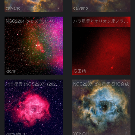
calvano
calvano
NGC2264 クリスマスツリー星団周辺 2026-4-2
バラ星雲とオリオン座ノラマ50mm
ktom
瓜田精一
バラ星雲 (NGC2237) (2026/02/15他2夜)
NGC2237 ばら星雲 SHO合成
kuro-shuu
YONOH