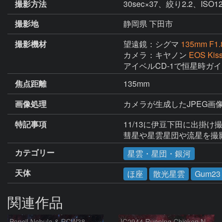
撮影方法
30sec×37、絞り2.2、
撮影地
静岡県 下田市
撮影機材
望遠鏡：シグマ
135mm F1.
カメラ：キヤノン
EOS Kis
アイベルCD-1で恒星時ガ
焦点距離
135mm
画像処理
カメラが生成したJPEG画像
特記事項
11/13に伊豆下田に出掛
彗星や星雲星団や流星を撮
カテゴリー
星雲・星団・銀河
天体
ほ座
散光星雲
Gum23
関連作品
Pencil Nebula & RCW38
IC2944 Running Chicken Nebula