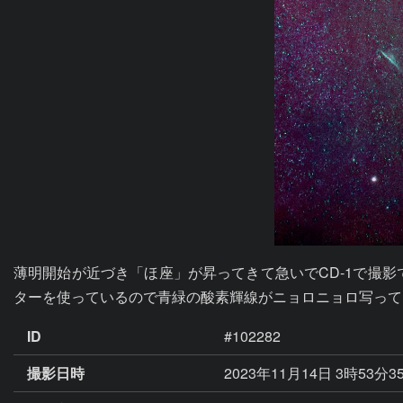
薄明開始が近づき「ほ座」が昇ってきて急いでCD-1で撮
ターを使っているので青緑の酸素輝線がニョロニョロ写ってい
ID
#102282
撮影日時
2023年11月14日 3時53分3