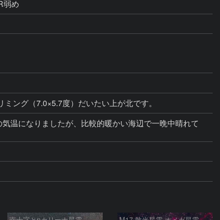
NR弱め
リミング（7.0×5.7度）だいたい上が北です。
冬の気温になりましたが、比較的暖かい海辺で一晩中晴れて
南十字とηカリーナ星雲
M17 散光星雲 オメガ星雲