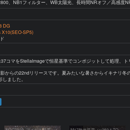
ISO12800、NB1フィルター、WB太陽光、長時間NRオフ／高感度
8 DG
s X10(SEO-SP5)
イド
37コマをStellaImageで恒星基準でコンポジットして処理、ト
け撮影からの22ndリリースです。夏みたいな暑さからイキナリ
影しました。
NGC7023_アイリス星雲
M17散光星雲（μ250＆TOA130）