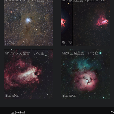
北の士
谷 明
M17オメガ星雲 いて座
M20 三裂星雲 いて座
hltanaka
hltanaka
会社情報
Fo