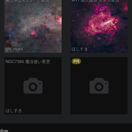
chi_muro
ほしすき
PR
NGC7380 魔法使い星雲
ほしすき
llow