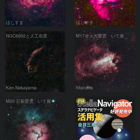
ほしすき
ほしすき
NGC6992と人工衛星
M17オメガ星雲 いて座
Ken.Nakayama
hltanaka
PR
M20 三裂星雲 いて座