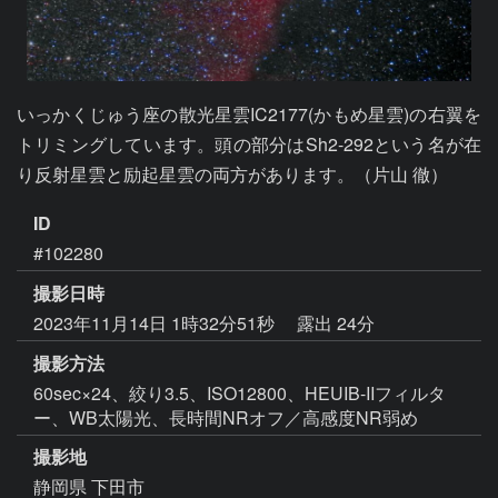
いっかくじゅう座の散光星雲IC2177(かもめ星雲)の右翼を
トリミングしています。頭の部分はSh2-292という名が在
り反射星雲と励起星雲の両方があります。（片山 徹）
ID
#102280
撮影日時
2023年11月14日 1時32分51秒
露出 24分
撮影方法
60sec×24、絞り3.5、ISO12800、HEUIB-IIフィルタ
ー、WB太陽光、長時間NRオフ／高感度NR弱め
撮影地
静岡県 下田市