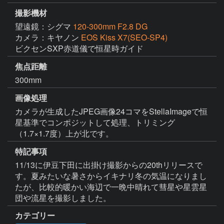
撮影機材
望遠鏡：シグマ
120-300mm F2.8 DG
カメラ：キヤノン
EOS Kiss X7(SEO-SP4)
ビクセンSXP赤道儀で恒星時ガイド
焦点距離
300mm
画像処理
カメラが生成したJPEG画像24コマをStellaImageで恒
星基準でコンポジットして処理、トリミング
（1.7×1.7度）上が北です。
特記事項
11/13に伊豆下田に出掛け撮影からの20thリリースで
す。夏みたいな暑さからイキナリ冬の気温になりまし
たが、比較的暖かい海辺で一晩中晴れて彗星や星雲星
団や流星を撮影しました。
カテゴリー