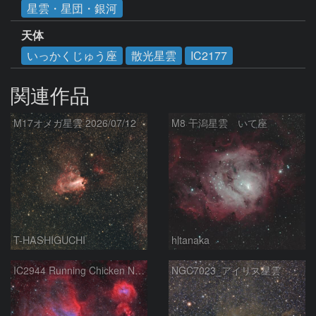
星雲・星団・銀河
天体
いっかくじゅう座
散光星雲
IC2177
関連作品
M17オメガ星雲 2026/07/12
M8 干潟星雲 いて座
T-HASHIGUCHI
hltanaka
IC2944 Running Chicken Nebula
NGC7023_アイリス星雲