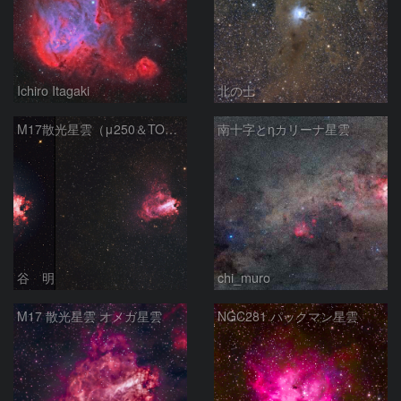
Ichiro Itagaki
北の士
M17散光星雲（μ250＆TOA130）
南十字とηカリーナ星雲
谷 明
chi_muro
M17 散光星雲 オメガ星雲
NGC281 パックマン星雲