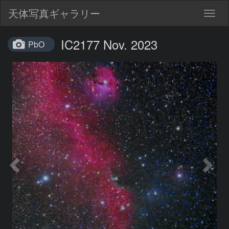
天体写真ギャラリー
Togg
navig
IC2177 Nov. 2023
PbO