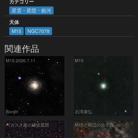
カテゴリー
星雲・星団・銀河
天体
M15
NGC7078
関連作品
M15 2026.7.11
M15
Bonjiri
石澤康弘
ペガスス座の球状星団
M15と周辺の分子雲