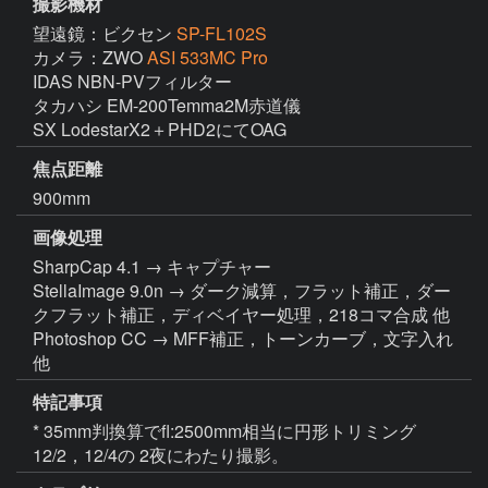
撮影機材
望遠鏡：ビクセン
SP-FL102S
カメラ：ZWO
ASI 533MC Pro
IDAS NBN-PVフィルター

タカハシ EM-200Temma2M赤道儀

SX LodestarX2＋PHD2にてOAG
焦点距離
900mm
画像処理
SharpCap 4.1 → キャプチャー

StellaImage 9.0n → ダーク減算，フラット補正，ダー
クフラット補正，ディベイヤー処理，218コマ合成 他

Photoshop CC → MFF補正，トーンカーブ，文字入れ 
他
特記事項
* 35mm判換算でfl:2500mm相当に円形トリミング

12/2，12/4の 2夜にわたり撮影。