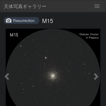
天体写真ギャラリー
Togg
navig
M15
Resurrection