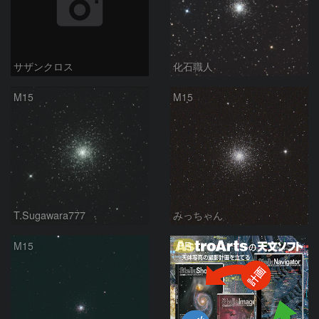
サザンクロス
化石職人
M15
M15
T.Sugawara777
みっちゃん
PR
M15