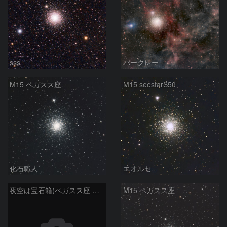
sss
バークレー
M15 ペガスス座
M15 seestarS50
化石職人
エオルセ
夜空は宝石箱(ペガスス座 M15) Seestar50
M15 ペガスス座