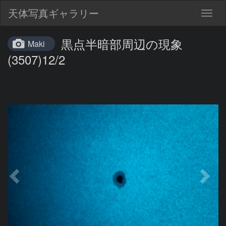
天体写真ギャラリー
Togg
navig
黒点半暗部周辺の現象
Maki
(3507)12/2