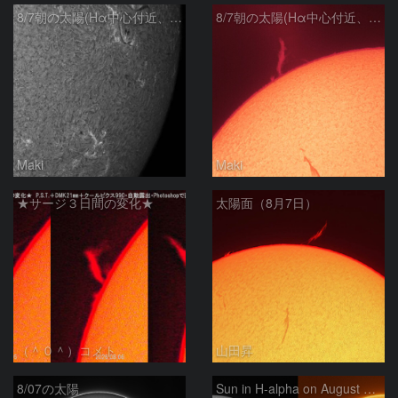
8/7朝の太陽(Hα中心付近、4498、4502付近)
8/7朝の太陽(Hα中心付近、プロミネンス)
Maki
Maki
★サージ３日間の変化★
太陽面（8月7日）
（＾０＾）コメト
山田昇
8/07の太陽
Sun in H-alpha on August 7, 2026