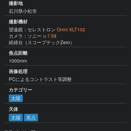
撮影地
石川県小松市
撮影機材
望遠鏡：セレストロン
Omni XLT102
カメラ：ソニー
α７SⅡ
経緯台（スコープテックZero）
焦点距離
1000mm
画像処理
PCによるコントラスト等調整
カテゴリー
太陽
天体
太陽
黒点