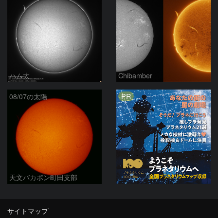
ハム太
Chibamber
PR
08/07の太陽
天文バカボン町田支部
サイトマップ