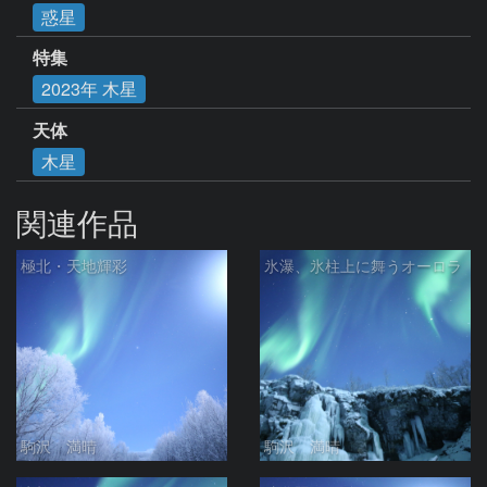
惑星
特集
2023年 木星
天体
木星
関連作品
極北・天地輝彩
氷瀑、氷柱上に舞うオーロラ
駒沢 満晴
駒沢 満晴