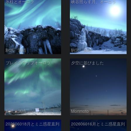
氷柱とオーロラ
峡谷照らす月、オーロラ
駒沢 満晴
駒沢 満晴
ブレイクアップオーロラ
夕空に並びました
駒沢 満晴
Morimoto
202606018月とミニ惑星直列
202606016月とミニ惑星直列