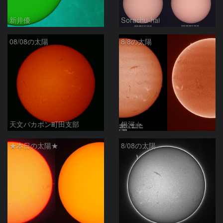
新井優
Sorachu-hai
08/08の太陽
8/8の太陽
天文バカボン町田支部
銀河☆
★本日の太陽★
8/08の太陽