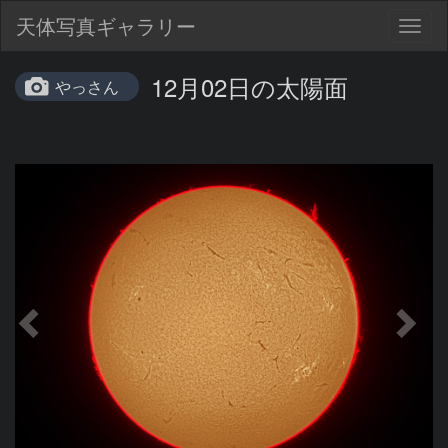
天体写真ギャラリー
Togg
navig
12月02日の太陽面
やっさん