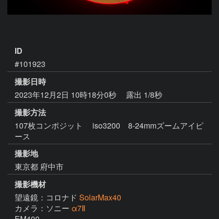
ID
#101923
撮影日時
2023年12月2日 10時18分0秒
露出 1/8秒
撮影方法
107枚コンポジット iso3200 8-24mmズームアイピ
ース
撮影地
東京都 府中市
撮影機材
望遠鏡：コロナド
SolarMax40
カメラ：ソニー
α7Ⅱ
EM400