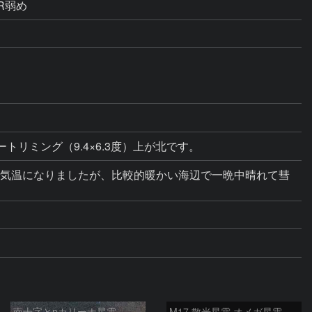
NR弱め
ートリミング（9.4×6.3度）上が北です。
冬の気温になりましたが、比較的暖かい海辺で一晩中晴れて彗
南十字とηカリーナ星雲
M17 散光星雲 オメガ星雲