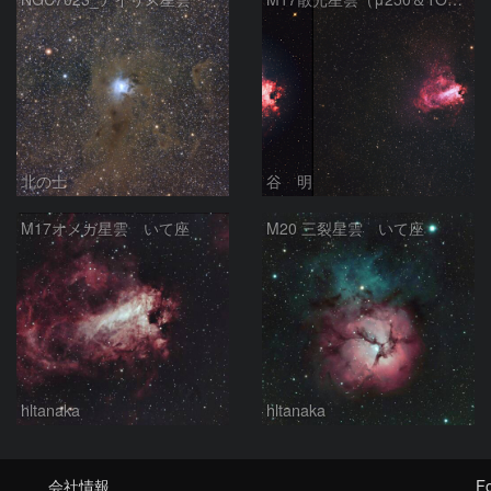
北の士
谷 明
M17オメガ星雲 いて座
M20 三裂星雲 いて座
hltanaka
hltanaka
会社情報
Fo