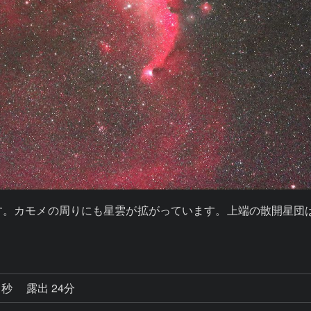
)です。カモメの周りにも星雲が拡がっています。上端の散開星団は
1秒
露出 24分