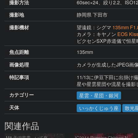
撮影方法
60sec×24、絞り2.2、
撮影地
静岡県 下田市
撮影機材
望遠鏡：シグマ
135mm F1.
カメラ：キヤノン
EOS Kis
ビクセンSXP赤道儀で恒星
焦点距離
135mm
画像処理
カメラが生成したJPEG画像
特記事項
11/13に伊豆下田に出掛
星や星雲星団や流星を撮影
カテゴリー
星雲・星団・銀河
天体
いっかくじゅう座
散光
関連作品
M8 干潟星雲 いて座
IC2944 Running Chicken Nebula