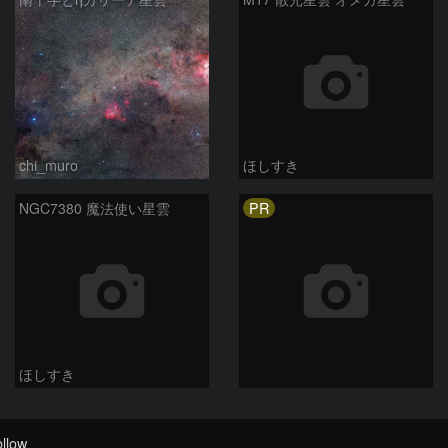
chi_muro
ほしすき
PR
NGC7380 魔法使い星雲
ほしすき
llow