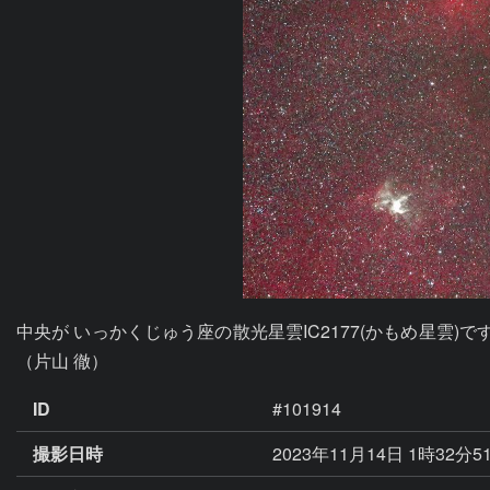
中央が いっかくじゅう座の散光星雲IC2177(かもめ星雲
（片山 徹）
ID
#101914
撮影日時
2023年11月14日 1時32分5