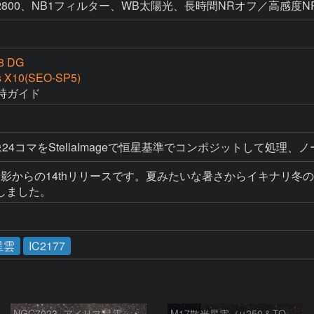
ISO12800、NB1フィルター、WB太陽光、長時間NRオフ／高感度
8 DG
s X10(SEO-SP5)
時ガイド
24コマをStellaImageで恒星基準でコンポジットして処理、ノ
け撮影からの14thリリースです。夏みたいな暑さからイキナリ
しました。
星雲
IC2177
NGC7023_アイリス星雲
M17散光星雲（μ250＆TOA130）