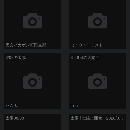
天文バカボン町田支部
（＾０＾）コメト
8/08の太陽
8月8日の太陽面
ハム太
ta-o
太陽08/08
太陽 Hα線全面像 2026/08/08