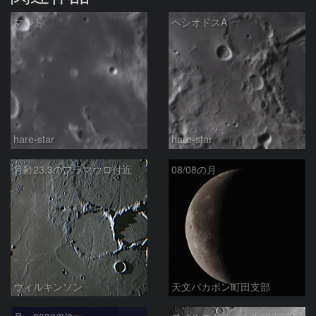
マルト
ヘシオドスA
hare-star
hare-star
月齢23.3のフラマウロ付近
08/08の月
ウィルキンソン
天文バカボン町田支部