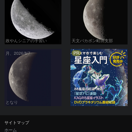
政やんシニアの手習い
天文バカボン町田支部
PR
月、2026/8/7
となり
サイトマップ
ホーム