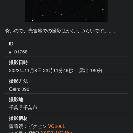
淡いので、光害地での撮影はかなりつらいです。。。
ID
#101768
撮影日時
2023年11月8日 23時11分49秒
露出 180分
撮影方法
Gain: 390
撮影地
千葉県千葉市
撮影機材
望遠鏡：ビクセン
VC200L
カメラ：ZWO
ASI294MC-Pro