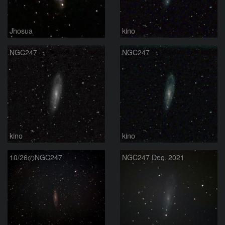
Jhosua
kino
NGC247
NGC247
kino
kino
10/26のNGC247
NGC247 Dec. 2021