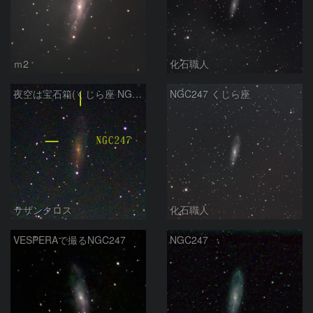
ｍ2
化石職人
夜空は宝石箱(くじら座 NGC247) Seestar50
NGC247 くじら座
サザンクロス
化石職人
VESPERAで撮るNGC247
NGC247