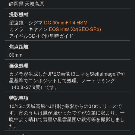
静岡県 天城高原
撮影機材
望遠鏡：シグマ
DC 30mmF1.4 HSM
カメラ：キヤノン
EOS Kiss X2(SEO-SP3)
アイベルCD-1で恒星時ガイド
焦点距離
30mm
画像処理
カメラが生成したJPEG画像13コマをStellaImageで恒
星基準でコンポジットして処理、ノートリミング
（40.8×27.9度）です。
特記事項
10/15に天城高原へ出掛け撮影からの31stリリースで
す。宵のうちは風が強かったですが次第に収まり、一
晩中よく晴れて彗星や星雲星団や銀河等を撮影しまし
た。