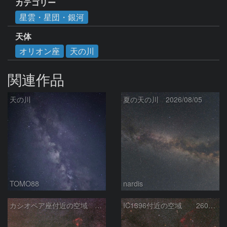
カテゴリー
星雲・星団・銀河
天体
オリオン座
天の川
関連作品
天の川
夏の天の川 2026/08/05
TOMO88
nardis
カシオペア座付近の空域 260720
IC1396付近の空域 260720