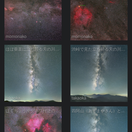
momonako
momonako
ほぼ垂直に立ち昇る天の川銀河
渋峠で見た立ち昇る天の川銀河
takaoka
takaoka
はくちょう座デネブ付近の空域 260720
四阿山（あずまやさん）と立ち昇る夏の銀河