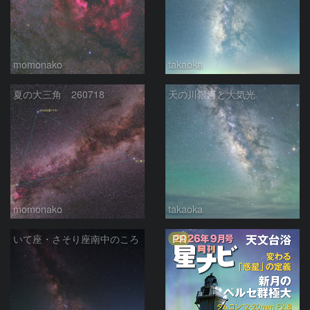
momonako
takaoka
夏の大三角 260718
天の川銀河と大気光
momonako
takaoka
PR
いて座・さそり座南中のころ