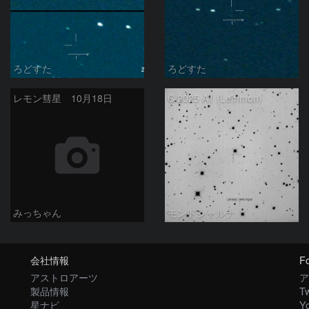
ろどすた
ろどすた
レモン彗星 10月18日
C/2025 A1 (Lemmon)
みっちゃん
モンドシャルナ
会社情報
Fo
アストロアーツ
ア
製品情報
Tw
星ナビ
Y