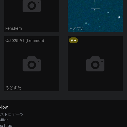
kem.kem
ろどすた
PR
C/2025 A1 (Lemmon)
ろどすた
llow
ストロアーツ
itter
ouTube