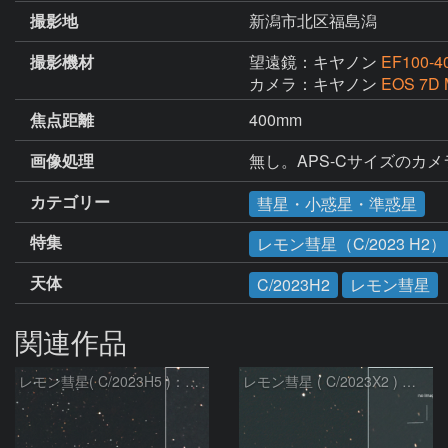
撮影地
新潟市北区福島潟
撮影機材
望遠鏡：キヤノン
EF100-4
カメラ：キヤノン
EOS 7D 
焦点距離
400mm
画像処理
無し。APS-Cサイズのカメ
カテゴリー
彗星・小惑星・準惑星
特集
レモン彗星（C/2023 H2）
天体
C/2023H2
レモン彗星
関連作品
レモン彗星( C/2023H5 )：2026/05/20
レモン彗星 ( C/2023X2 ) の予報位置：2026/05/29