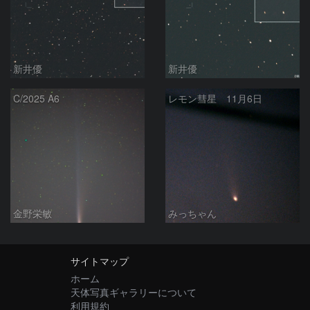
新井優
新井優
C/2025 A6
レモン彗星 11月6日
金野栄敏
みっちゃん
サイトマップ
ホーム
天体写真ギャラリーについて
利用規約