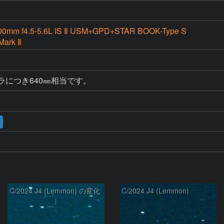
00mm f4.5-5.6L IS Ⅱ USM+GPD+STAR BOOK-Type S
Mark Ⅱ
ラにつき640㎜相当です。
C/2024 J4 (Lemmon) の変化
C/2024 J4 (Lemmon)