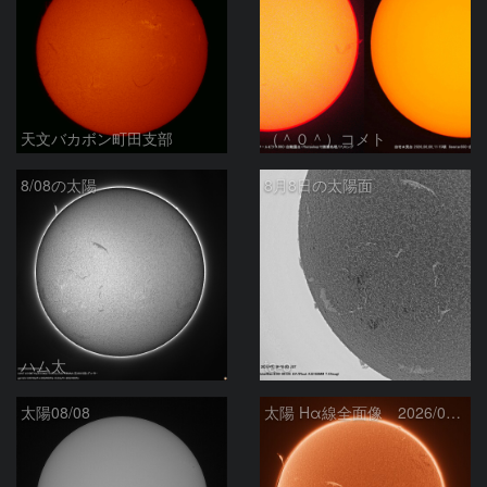
天文バカボン町田支部
（＾０＾）コメト
8/08の太陽
8月8日の太陽面
ハム太
ta-o
太陽08/08
太陽 Hα線全面像 2026/08/08