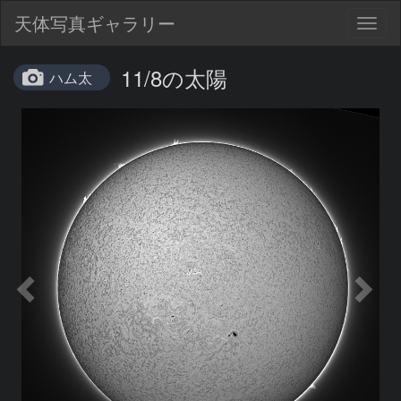
天体写真ギャラリー
Togg
navig
11/8の太陽
ハム太