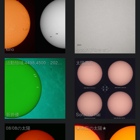
kino
小犬のプロキオン
活動領域 4498,4500：2026/08/08
太陽黒点
新井優
Sorachu-hai
08/08の太陽
★本日の太陽★