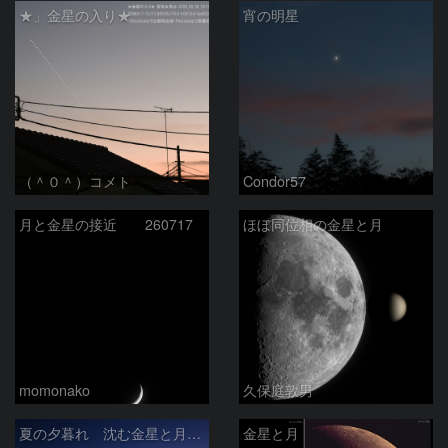
★」金星の入り★
宵の明星
（＾０＾）コメト
Condor57
月と金星の接近 260717
ほぼ同位相の金星と月
momonako
久保庭敦男
夏の夕暮れ 沈む金星と月 2026/7/20
金星と月