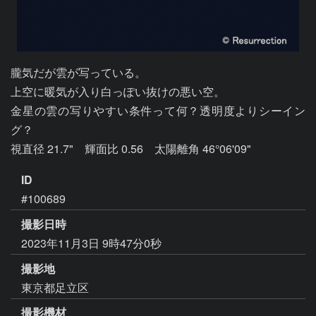
朧気だが雲が写っている。

上空に暖気が入り白っぽい抜けの悪い空。

金星の雲の写りやすい条件って何？透明度よりシーイン
グ？

視直径 21.7"　輝面比 0.56　太陽離角 46°06'09"
ID
#100689
撮影日時
2023年11月3日 9時47分0秒
撮影地
東京都足立区
撮影機材