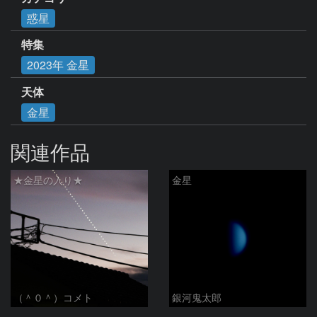
惑星
特集
2023年 金星
天体
金星
関連作品
★金星の入り★
金星
（＾０＾）コメト
銀河鬼太郎