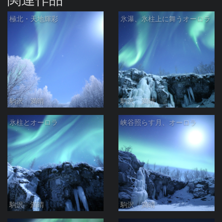
極北・天地輝彩
氷瀑、氷柱上に舞うオーロラ
駒沢 満晴
駒沢 満晴
氷柱とオーロラ
峡谷照らす月、オーロラ
駒沢 満晴
駒沢 満晴