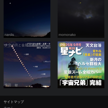
nardis
momonako
PR
夕空の月と金星・木星・水星の接近 2026/6/18
豊田 敏
サイトマップ
ホーム