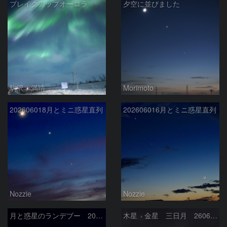
ブレイクアップオーロラ
夕空に並びました
駒沢 満晴
Morimoto
202606018月とミニ惑星直列
202606016月とミニ惑星直列
Nozzie
Nozzie
月と惑星のランデブー 2026/06/19
木星 金星 三日月 260618