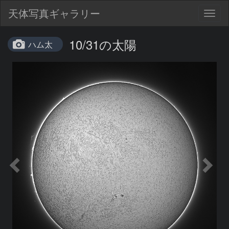
天体写真ギャラリー
Togg
navig
10/31の太陽
ハム太