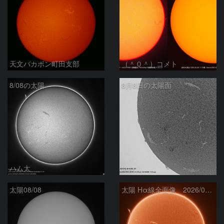
天文バカボン町田支部
（＾０＾）コメト
8/08の太陽
8月8日の太陽面
ハム太
ta-o
太陽08/08
太陽 Hα線全面像 2026/08/08