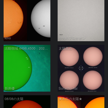
kino
小犬のプロキオン
活動領域 4498,4500：2026/08/08
太陽黒点
新井優
Sorachu-hai
08/08の太陽
★本日の太陽★