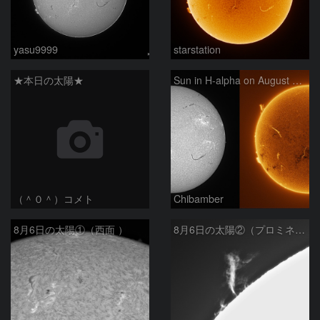
yasu9999
starstation
★本日の太陽★
Sun in H-alpha on August 6, 2026
（＾０＾）コメト
Chibamber
8月6日の太陽①（西面 ）
8月6日の太陽②（プロミネン北東縁 ）