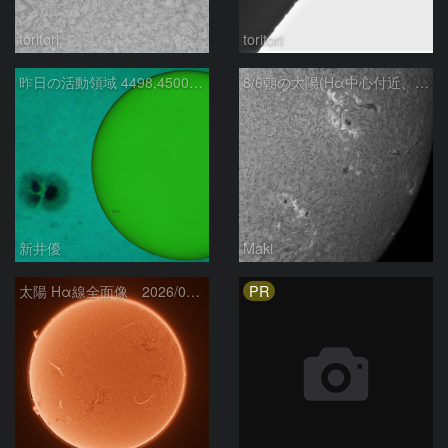
toritori
toritori
昨日の活動領域 4498,4500：2026/08/05
8/6朝の太陽(Hα中心付近、4498、4502付近)
新井優
Maki
PR
太陽 Hα線全面像 2026/08/06