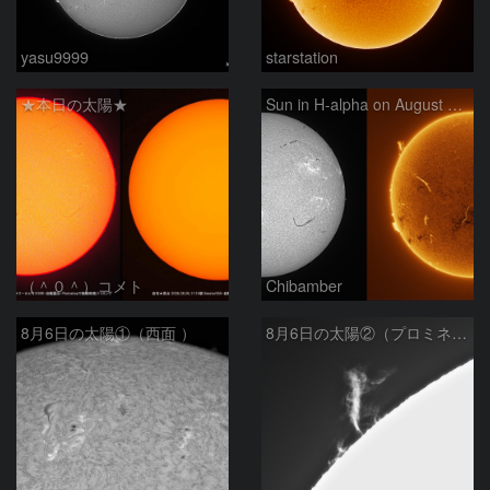
yasu9999
starstation
★本日の太陽★
Sun in H-alpha on August 6, 2026
（＾０＾）コメト
Chibamber
8月6日の太陽①（西面 ）
8月6日の太陽②（プロミネン北東縁 ）