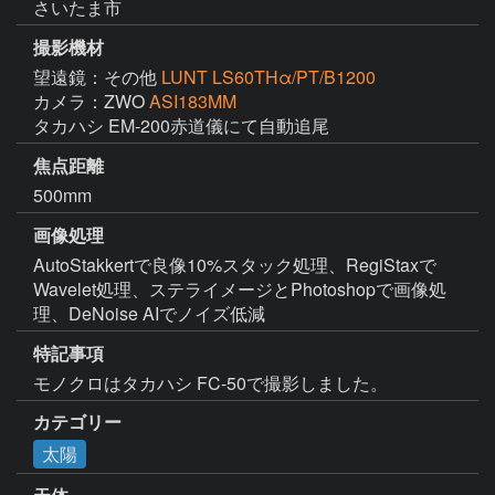
さいたま市
撮影機材
望遠鏡：その他
LUNT LS60THα/PT/B1200
カメラ：ZWO
ASI183MM
タカハシ EM-200赤道儀にて自動追尾
焦点距離
500mm
画像処理
AutoStakkertで良像10%スタック処理、RegiStaxで
Wavelet処理、ステライメージとPhotoshopで画像処
理、DeNoise AIでノイズ低減
特記事項
モノクロはタカハシ FC-50で撮影しました。
カテゴリー
太陽