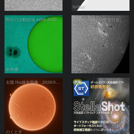
toritori
toritori
昨日の活動領域 4498,4500：2026/08/05
8/6朝の太陽(Hα中心付近、4498、4502付近)
新井優
Maki
PR
太陽 Hα線全面像 2026/08/06
のくとす