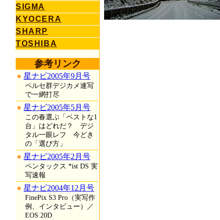
SIGMA
KYOCERA
SHARP
TOSHIBA
参考リンク
星ナビ2005年9月号
ペルセ群デジカメ連写
で一網打尽
星ナビ2005年5月号
この春選ぶ「ベストな1
台」はどれだ？ デジ
タル一眼レフ 今どき
の「選び方」
星ナビ2005年2月号
ペンタックス *ist DS 実
写速報
星ナビ2004年12月号
FinePix S3 Pro（実写作
例、インタビュー）／
EOS 20D