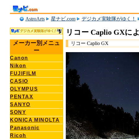
AstroArts
星ナビ.com
デジカメ実験隊がゆく！
リコー Caplio G
メーカー別メニュ
リコー Caplio GX
ー
Canon
Nikon
FUJIFILM
CASIO
OLYMPUS
PENTAX
SANYO
SONY
KONICA MINOLTA
Panasonic
Ricoh