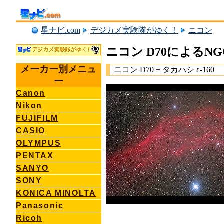
星ナビ.com
デジカメ実験隊がゆく！
ニコン
ニコン D70によるNGC
メーカー別メニュ
ニコン D70 + タカハシ ε-160
ー
Canon
Nikon
FUJIFILM
CASIO
OLYMPUS
PENTAX
SANYO
SONY
KONICA MINOLTA
Panasonic
Ricoh