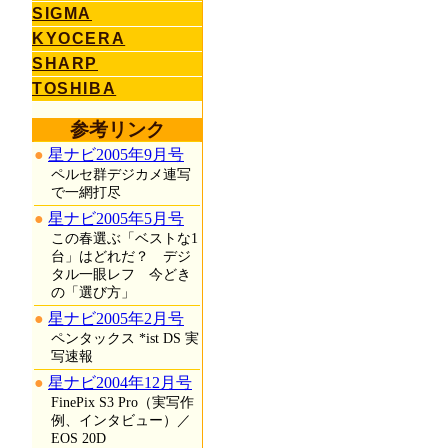
SIGMA
KYOCERA
SHARP
TOSHIBA
参考リンク
星ナビ2005年9月号
ペルセ群デジカメ連写
で一網打尽
星ナビ2005年5月号
この春選ぶ「ベストな1
台」はどれだ？ デジ
タル一眼レフ 今どき
の「選び方」
星ナビ2005年2月号
ペンタックス *ist DS 実
写速報
星ナビ2004年12月号
FinePix S3 Pro（実写作
例、インタビュー）／
EOS 20D