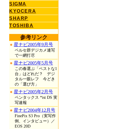
SIGMA
KYOCERA
SHARP
TOSHIBA
参考リンク
星ナビ2005年9月号
ペルセ群デジカメ連写
で一網打尽
星ナビ2005年5月号
この春選ぶ「ベストな1
台」はどれだ？ デジ
タル一眼レフ 今どき
の「選び方」
星ナビ2005年2月号
ペンタックス *ist DS 実
写速報
星ナビ2004年12月号
FinePix S3 Pro（実写作
例、インタビュー）／
EOS 20D