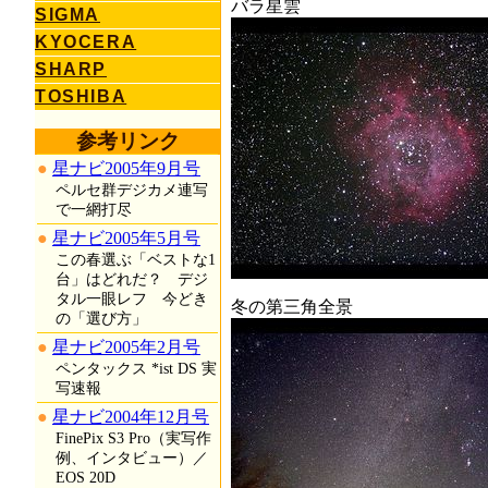
バラ星雲
SIGMA
KYOCERA
SHARP
TOSHIBA
参考リンク
星ナビ2005年9月号
ペルセ群デジカメ連写
で一網打尽
星ナビ2005年5月号
この春選ぶ「ベストな1
台」はどれだ？ デジ
タル一眼レフ 今どき
冬の第三角全景
の「選び方」
星ナビ2005年2月号
ペンタックス *ist DS 実
写速報
星ナビ2004年12月号
FinePix S3 Pro（実写作
例、インタビュー）／
EOS 20D