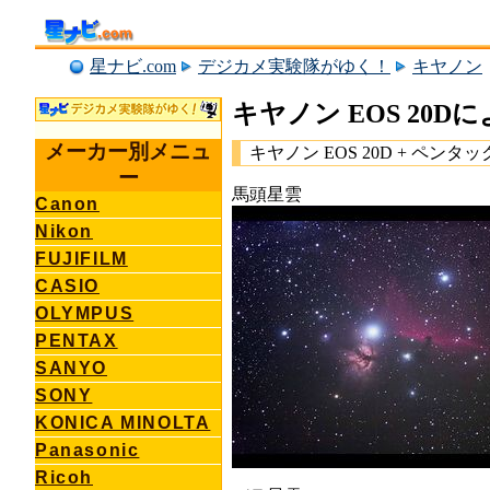
星ナビ.com
デジカメ実験隊がゆく！
キヤノン
キヤノン EOS 20
メーカー別メニュ
キヤノン EOS 20D + ペンタック
ー
馬頭星雲
Canon
Nikon
FUJIFILM
CASIO
OLYMPUS
PENTAX
SANYO
SONY
KONICA MINOLTA
Panasonic
Ricoh