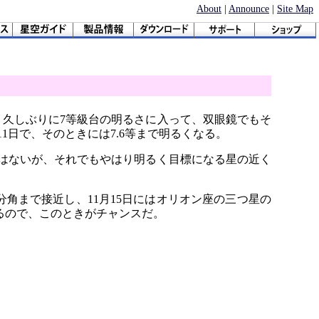
About
|
Announce
|
Site Map
、久しぶりに7等級台の明るさに入って、双眼鏡でもそ
1日で、そのときには7.6等まで明るくなる。
はないが、それでもやはり明るく目標になる星の近く
41分角まで接近し、11月15日にはオリオン座の三つ星の
するので、このときがチャンスだ。