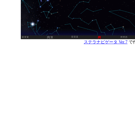
ステラナビゲータ Ver.7
で