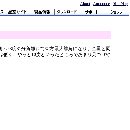
About
|
Announce
|
Site Map
側へ23度31分角離れて東方最大離角になり、金星と同
は低く、やっと10度といったところであまり見つけや