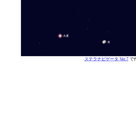
ステラナビゲータ Ver.7
で