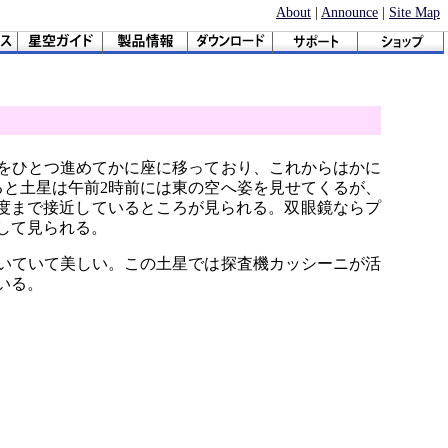
About
|
Announce
|
Site Map
をひとつ進めてかに座に移っており、これからはかに
ると土星は午前2時前には東の空へ姿を見せてくるが、
か1度まで接近しているところが見られる。双眼鏡ならプ
して見られる。
いていて美しい。この土星では探査機カッシーニが活
いる。