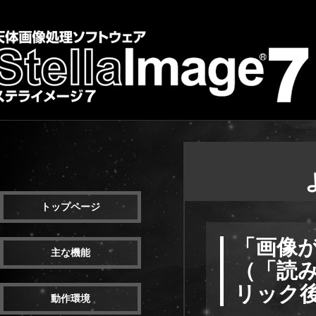
トップページ
「画像
主な機能
（「読
リック
動作環境