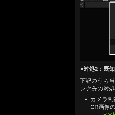
●対処2：既
下記のうち
ンク先の対処
カメラ制御
CR画像
→ 「Ba