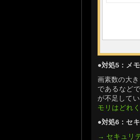
●対処5：メ
画素数の大きい
であるなどで
が不足して
モリはどれ
●対処6：セ
→ セキュリ