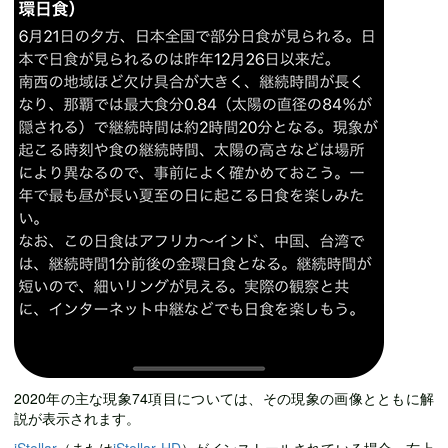
2020年の主な現象74項目については、その現象の画像とともに解
説が表示されます。
iStellar
（または
iStellar HD
）がインストールされている場合、右上