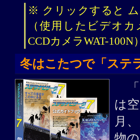
※ クリックすると 
（使用したビデオカ
CCDカメラWAT-100N
冬はこたつで「ステラナ
は空
月、
物の