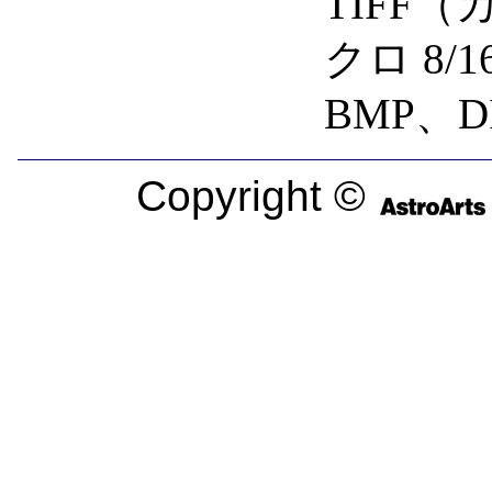
TIFF（
クロ 8/
BMP、D
Copyright ©