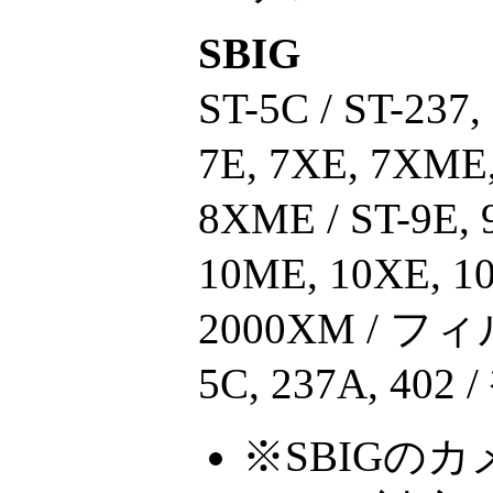
SBIG
ST-5C / ST-237,
7E, 7XE, 7XME,
8XME / ST-9E, 
10ME, 10XE, 10
2000XM / フ
5C, 237A, 40
※SBIGの