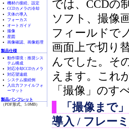
では、CCDの
機材の接続、設定
CCDカメラの冷却
天体の導入
ソフト、撮像
フォーカス
オートガイド
フィールドで
撮像
星図
画像確認、画像処理
画面上で切り
製品仕様
んでした。そ
動作環境：推奨シス
テム構成
対応冷却CCDカメラ
えます。これ
対応望遠鏡
システム接続例
入出力ファイルフォ
「撮像」のす
ーマット
製品パンフレット
「撮像まで」
（PDF形式、5.0MB）
導入 / フレー