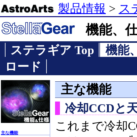
製品情報
>
ス
機能、
ステラギア Top
機能
ロード
主な機能
冷却CCDと
これまで冷却C
主な機能