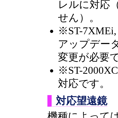
レルに対応
せん）。
※ST-7XME
アップデー
変更が必要
※ST-200
対応です。
対応望遠鏡
機種によって