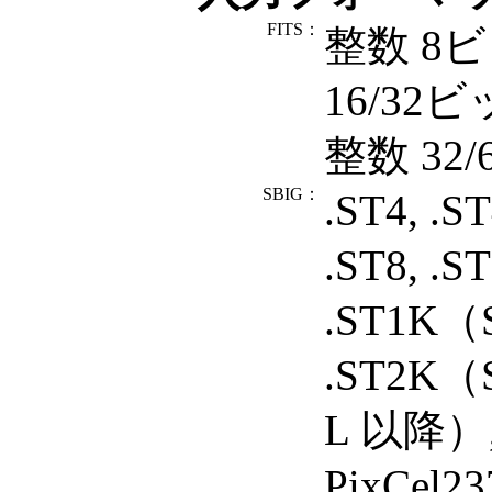
FITS：
整数 8
16/3
整数 32
SBIG：
.ST4, .ST
.ST8, .ST
.ST1K（
.ST2K（
L 以降）,
PixCel