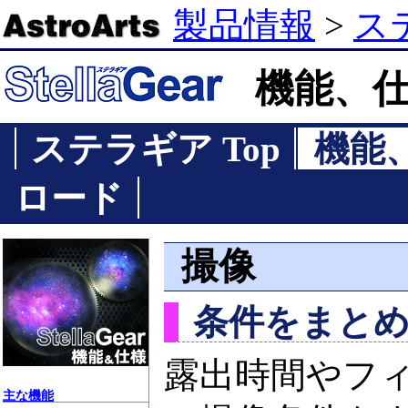
製品情報
>
ス
機能、
ステラギア Top
機能
ロード
撮像
条件をまと
露出時間やフ
主な機能