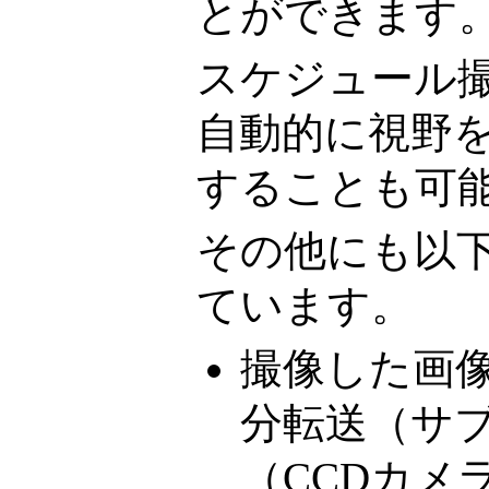
とができます
スケジュール
自動的に視野
することも可
その他にも以
ています。
撮像した画
分転送（サ
（CCDカメ