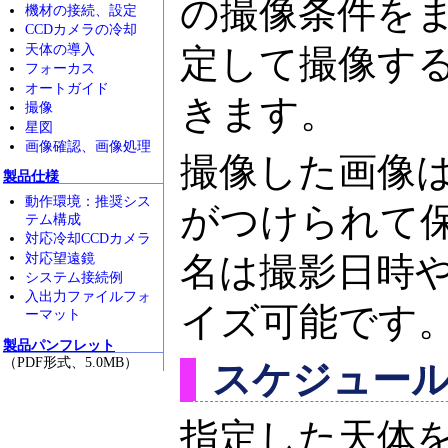
の撮像条件を
機材の接続、設定
CCDカメラの冷却
天体の導入
定して撮像す
フォーカス
オートガイド
きます。
撮像
星図
画像確認、画像処理
撮像した画像
製品仕様
動作環境：推奨シス
がつけられて
テム構成
対応冷却CCDカメラ
対応望遠鏡
名は撮影日時
システム接続例
入出力ファイルフォ
イズ可能です
ーマット
製品パンフレット
（PDF形式、5.0MB）
スケジュー
指定した天体