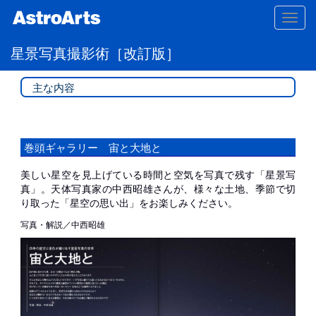
Toggl
navig
星景写真撮影術［改訂版］
主な内容
巻頭ギャラリー 宙と大地と
美しい星空を見上げている時間と空気を写真で残す「星景写
真」。天体写真家の中西昭雄さんが、様々な土地、季節で切
り取った「星空の思い出」をお楽しみください。
写真・解説／中西昭雄