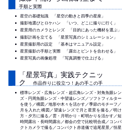
手順と実際
星空の基礎知識 「星空の動きと四季の星座」
撮影地選びとロケハン 「いつ、どこに撮りに行く」
星景用のカメラとレンズ 「目的にあった機材を選ぶ」
撮影計画を立てる 「星景写真のシミュレーション」
星景撮影用の設定 「基本はマニュアル設定」
星景撮影の手順と実際 「露出とピントを合わせる」
星景写真の画像処理 「写真調整で仕上げる」
「星景写真」実践テクニッ
ク
作品作りに役立つ！あの手この手
標準レンズ・広角レンズ・超広角レンズ・対角魚眼レン
ズ・円周魚眼レンズ・中望遠レンズ／ソフトフィルター
を使う／構図／地形や木々を活かす／季節のモチーフ／
月を入れた構図／望遠レンズで月と星景を撮る／明け
方・夕方に撮る／雲・月明かり・町明かりを活かす／短
時間露出・長時間露出／都会の空で比較明合成／コンパ
クトカメラで撮る／コンパクト赤道儀で追尾星景／恒星