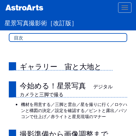
Toggl
navig
星景写真撮影術［改訂版］
目次
ギャラリー 宙と大地と
今始める！星景写真
デジタル
カメラと三脚で撮る
機材を用意する／三脚と雲台／星を撮りに行く／ロケハ
ンと構図の決定／設定を確認する／ピントと露出／パソ
コンで仕上げ／赤ライトと星見現場のマナー
撮影準備から画像調整まで