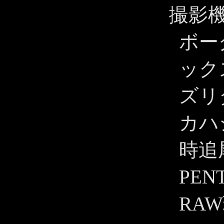
撮影
ボー
ックス
ズリ
カハ
時追
PENT
RAW