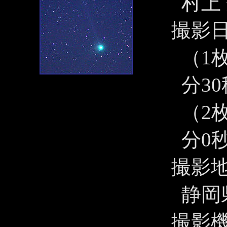
村上
撮影
（1枚
分3
（2枚
分0秒
撮影
静岡
撮影