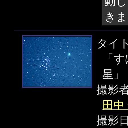
動し
きま
タイ
「す
星」
撮影
田中
撮影