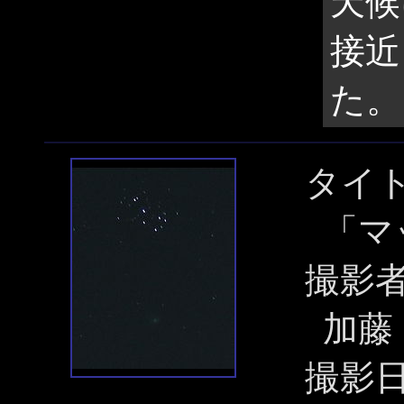
天候
接近
た。
タイ
「マ
撮影
加藤
撮影