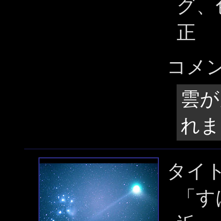
グ、
正
コメ
雲が
れま
タイ
「す