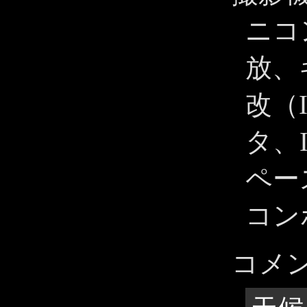
ニコン 
放、キ
改（I
タ、I
ペー
コン
コメ