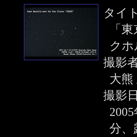
タイ
「東
クホ
撮影
大熊
撮影
200
分、露