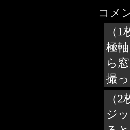
コメ
（1
極軸
ら窓
撮っ
（2
ジッ
ると