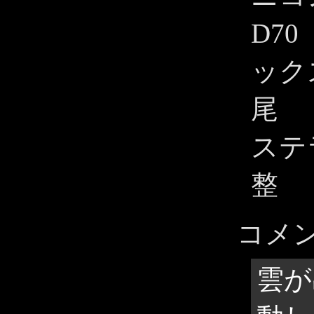
D70
ック
尾
ステ
整
コメ
雲が