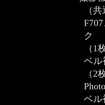
（共
F7
ク
（1枚
ベル
（2枚
Pho
ベル