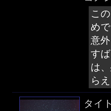
この
めで
意外
すば
は、
らえ
タイ