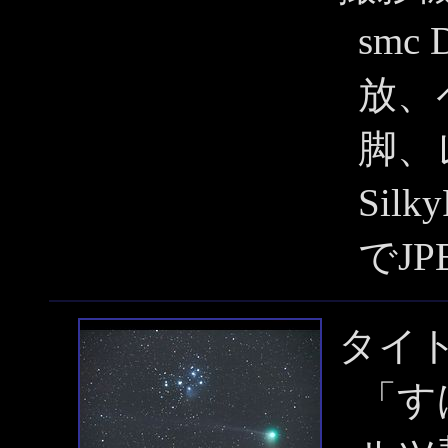
smc 
放、ペ
脚、
Silk
でJ
タイ
「す