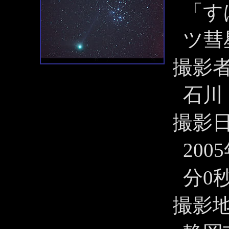
「す
ツ彗
撮影
石川
撮影
200
分0
撮影