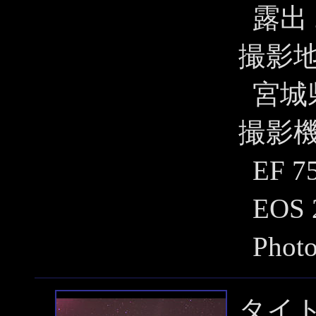
露出 
撮影
宮城
撮影
EF 
EOS
Pho
タイ