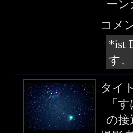
ーン
コメ
*i
す。
タイ
「す
の接