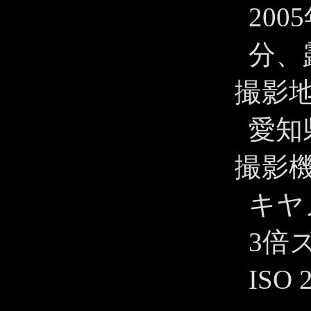
200
分、露
撮影
愛知
撮影
キヤノ
3倍
ISO 