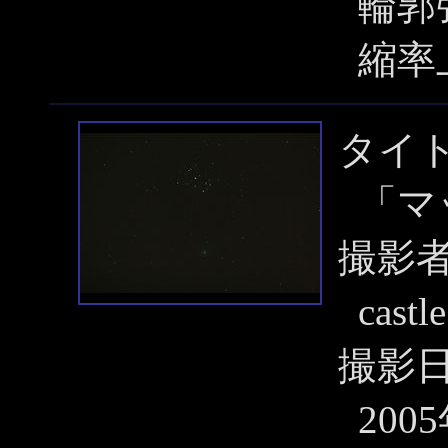
輪郭
縮率
タイ
「マ
撮影
castle
撮影
200