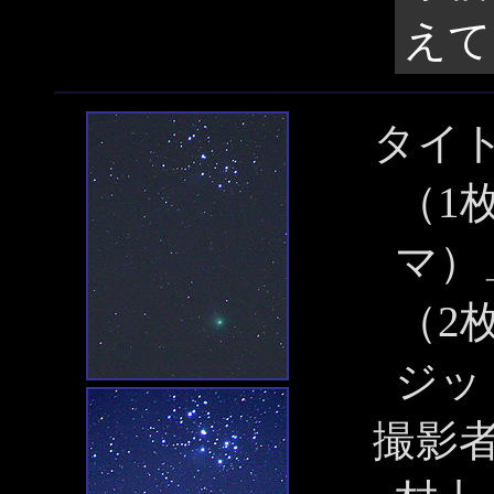
えて
タイ
（1
マ）
（2
ジッ
撮影