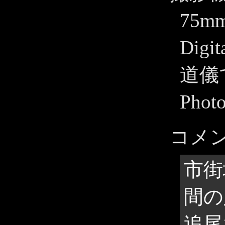
75m
Dig
道儀
Pho
コメ
市街
間の
追尾