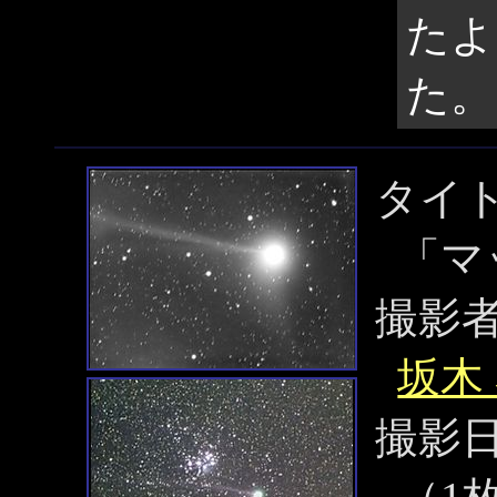
たよ
た。
タイ
「マ
撮影
坂木
撮影