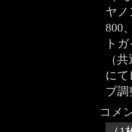
ヤノン 
80
トガ
（共
にて
ブ調
コメ
（1