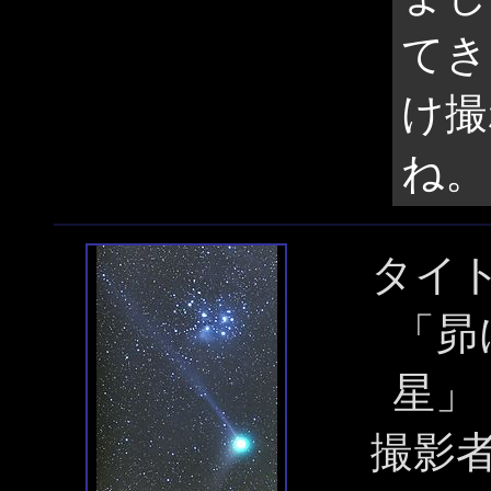
てき
け撮
ね。
タイ
「昴に
星」
撮影