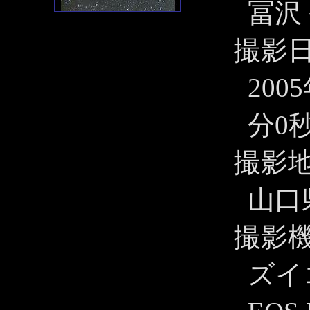
冨沢
撮影
200
分0秒
撮影
山口
撮影
ズイ