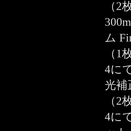
（2
300
ム Fi
（1
4に
光補
（2
4に