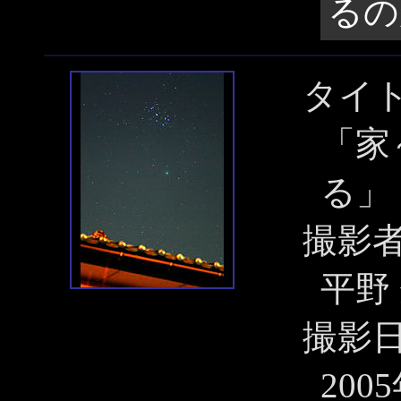
るの
タイ
「家
る」
撮影
平野
撮影
200