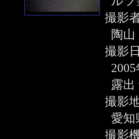
ルツ
撮影
陶山
撮影
200
露出 
撮影
愛知
撮影