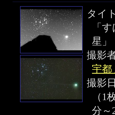
タイ
「す
星」
撮影
宇都
撮影
（1枚
分～