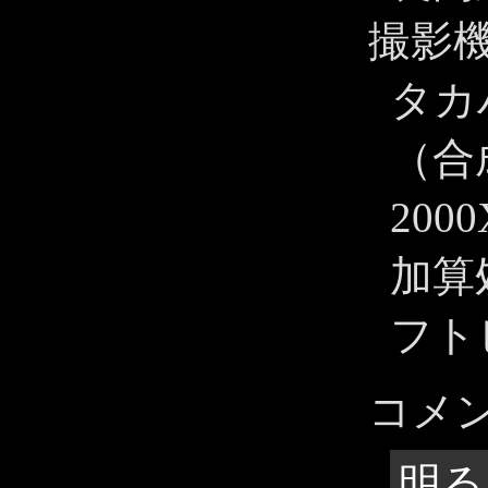
撮影
タカハ
（合成
200
加算
フト
コメ
明る