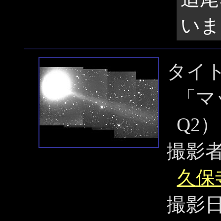
いま
タイ
「マ
Q2
撮影
久保
撮影