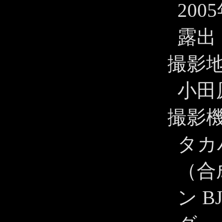
200
露出 
撮影
小田
撮影
タカハ
（合
ン B