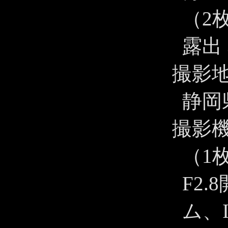
（2
露出 
撮影
静岡
撮影
（1
F2.
ム、I