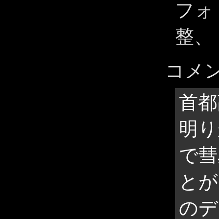
フォ
整、
コメ
首都
明り
で彗
とが
のデ