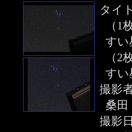
タイ
（1
すい
（2
すい
撮影
桑田
撮影