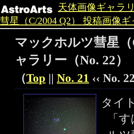
天体画像ギャラ
彗星（C/2004 Q2） 投稿画像
マックホルツ彗星（C/
ャラリー（No. 22）
（
Top
||
No. 21
‹‹ No. 22
タイ
「す