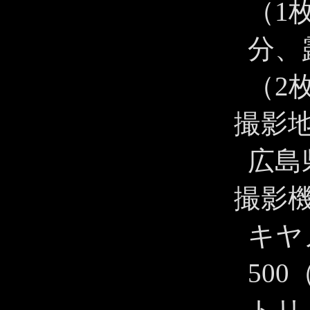
（1枚
分、
（2
撮影
広島
撮影
キヤノ
500