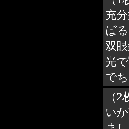
充分
ばる
双眼
光で
でち
（2
いか
まし