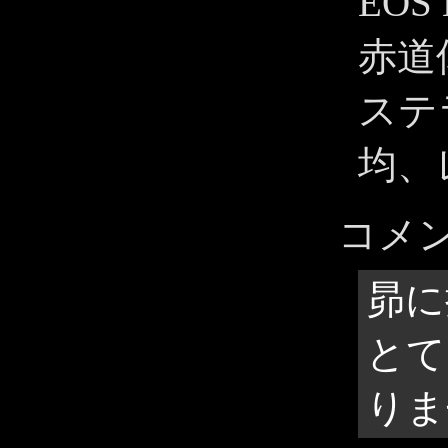
EOS 
赤道
ステ
均、
コメ
昴に
とて
りま