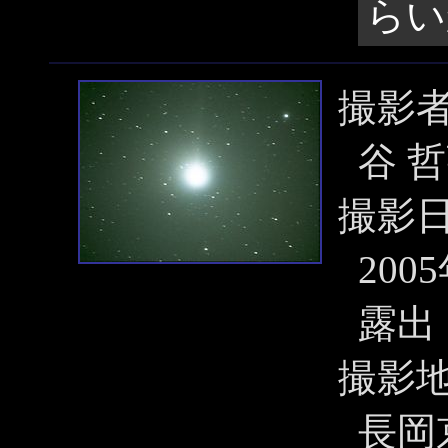
らい
撮影
谷 
撮影
200
露出 
撮影
長岡