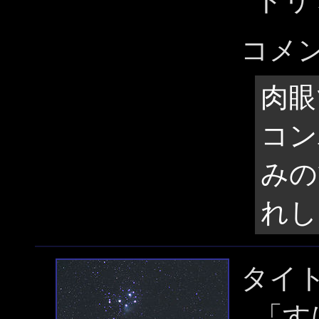
トリ
コメ
肉眼
コン
みの
れし
タイ
「す