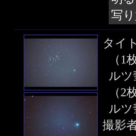
写り
タイ
（1
ルツ
（2
ルツ
撮影