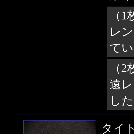
（1
レン
てい
（2
遠レ
した
タイ