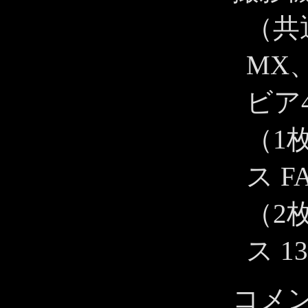
（共
MX
ビア4
（1
ス FA
（2
ス 13
コメ