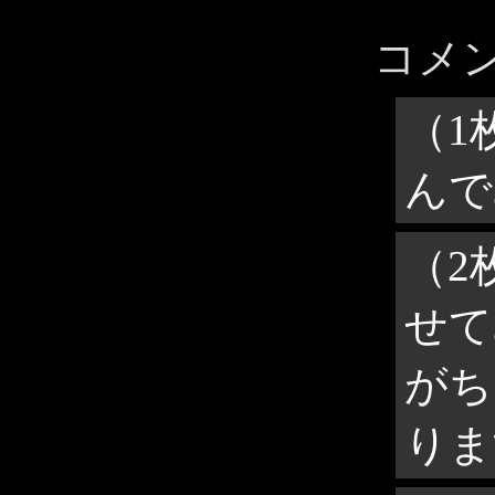
コメ
（1
んで
（2
せて
がち
りま