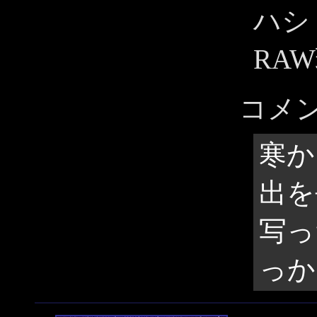
ハシ
RA
コメ
寒か
出を
写っ
っか