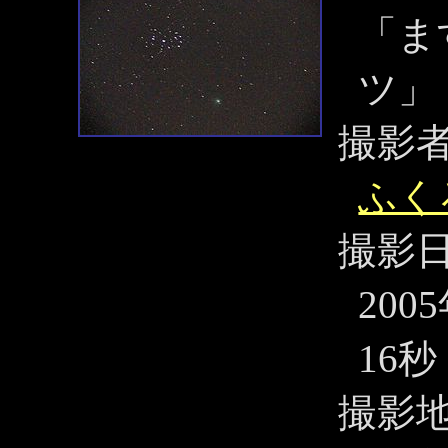
「ま
ツ」
撮影
ふく
撮影
200
16秒
撮影