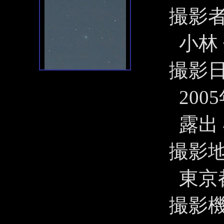
撮影
小林
撮影
200
露出 
撮影
東京
撮影