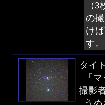
（3
の撮
けば
す。
タイ
「マ
撮影
うめ