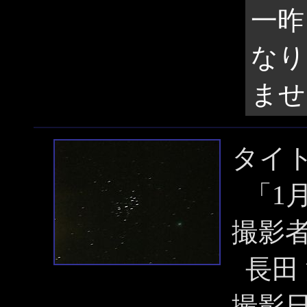
一昨
なり
ませ
タイ
「1
撮影
長田
撮影