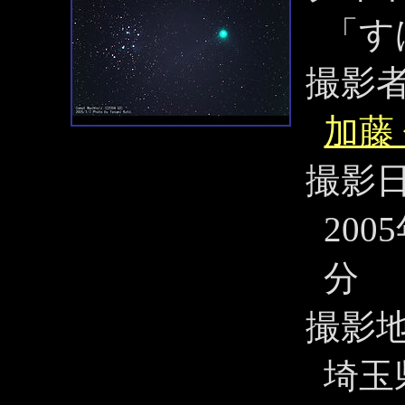
「す
撮影
加藤
撮影
200
分
撮影
埼玉