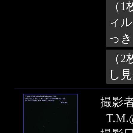
（1
ィル
っき
（2
し見
撮影
T.M