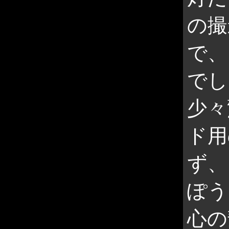
の撮
で、
でし
少々
ド用
ず、
ぽう
心の