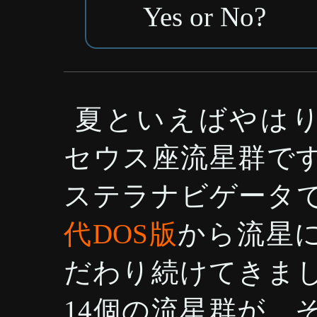
Yes or No?
夏といえばやは
セウス座流星群で
ステラナビゲータ
代DOS版
から流星
だわり続けてきま
14個の流星群が、